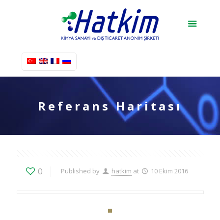
Referans Haritası
0
Published by
hatkim
at
10 Ekim 2016